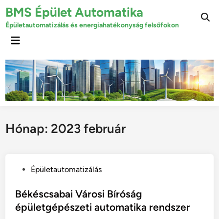
Skip
BMS Épület Automatika
to
Épületautomatizálás és energiahatékonyság felsőfokon
content
Main
Menu
Hónap:
2023 február
P
Épületautomatizálás
o
s
Békéscsabai Városi Bíróság
t
épületgépészeti automatika rendszer
e