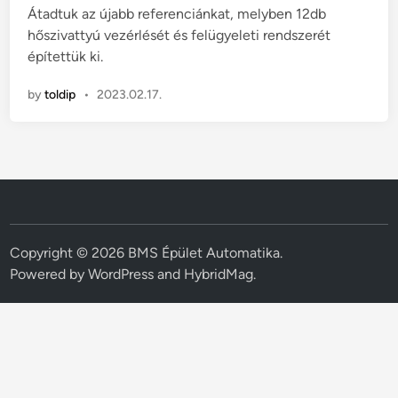
Átadtuk az újabb referenciánkat, melyben 12db
d
hőszivattyú vezérlését és felügyeleti rendszerét
i
építettük ki.
n
by
toldip
•
2023.02.17.
Copyright © 2026
BMS Épület Automatika
.
Powered by
WordPress
and
HybridMag
.