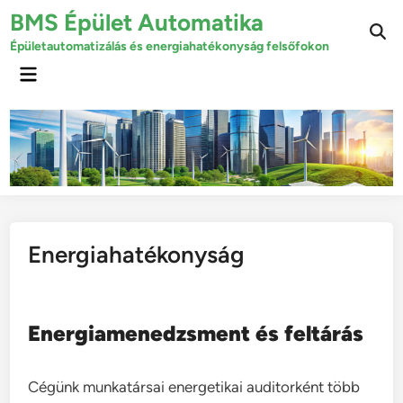
Skip
BMS Épület Automatika
to
Épületautomatizálás és energiahatékonyság felsőfokon
content
Main
Menu
Energiahatékonyság
Energiamenedzsment és feltárás
Cégünk munkatársai energetikai auditorként több