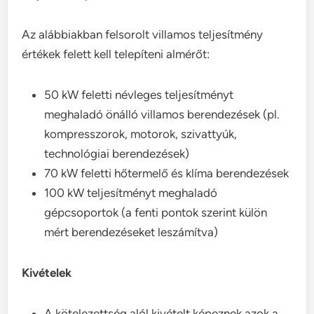
Az alábbiakban felsorolt villamos teljesítmény
értékek felett kell telepíteni almérőt:
50 kW feletti névleges teljesítményt
meghaladó önálló villamos berendezések (pl.
kompresszorok, motorok, szivattyúk,
technológiai berendezések)
70 kW feletti hőtermelő és klíma berendezések
100 kW teljesítményt meghaladó
gépcsoportok (a fenti pontok szerint külön
mért berendezéseket leszámítva)
Kivételek
A kötelezettség alól kivételt képeznek azok a