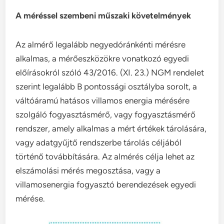
A méréssel szembeni műszaki követelmények
Az almérő legalább negyedóránkénti mérésre
alkalmas, a mérőeszközökre vonatkozó egyedi
előírásokról szóló 43/2016. (XI. 23.) NGM rendelet
szerint legalább B pontossági osztályba sorolt, a
váltóáramú hatásos villamos energia mérésére
szolgáló fogyasztásmérő, vagy fogyasztásmérő
rendszer, amely alkalmas a mért értékek tárolására,
vagy adatgyűjtő rendszerbe tárolás céljából
történő továbbítására. Az almérés célja lehet az
elszámolási mérés megosztása, vagy a
villamosenergia fogyasztó berendezések egyedi
mérése.