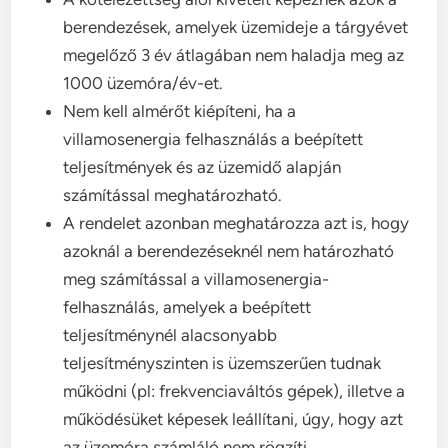
berendezések, amelyek üzemideje a tárgyévet
megelőző 3 év átlagában nem haladja meg az
1000 üzemóra/év-et.
Nem kell almérőt kiépíteni, ha a
villamosenergia felhasználás a beépített
teljesítmények és az üzemidő alapján
számítással meghatározható.
A rendelet azonban meghatározza azt is, hogy
azoknál a berendezéseknél nem határozható
meg számítással a villamosenergia-
felhasználás, amelyek a beépített
teljesítménynél alacsonyabb
teljesítményszinten is üzemszerűen tudnak
működni (pl: frekvenciaváltós gépek), illetve a
működésüket képesek leállítani, úgy, hogy azt
az üzemóra számláló nem rögzíti.